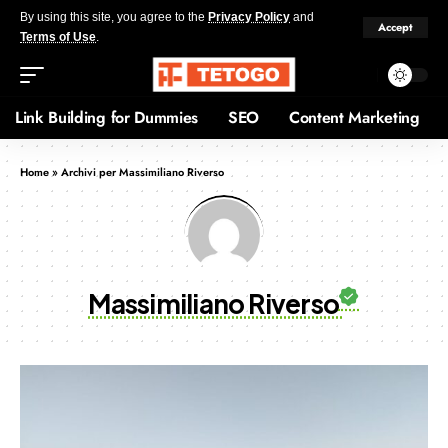
By using this site, you agree to the
Privacy Policy
and
Accept
Terms of Use
.
Link Building for Dummies
SEO
Content Marketing
Home
»
Archivi per Massimiliano Riverso
Massimiliano Riverso