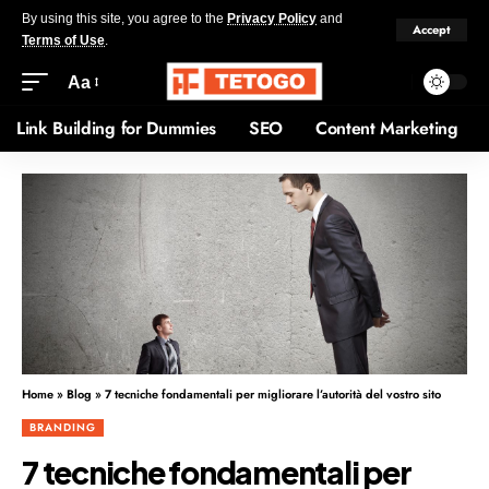
By using this site, you agree to the
Privacy Policy
and
Accept
Terms of Use
.
Aa
Link Building for Dummies
SEO
Content Marketing
Home
»
Blog
»
7 tecniche fondamentali per migliorare l’autorità del vostro sito
BRANDING
7 tecniche fondamentali per