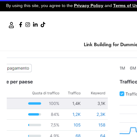
By using this site, you agree to the
Privacy Policy
and
Terms of U
Link Building for Dummi