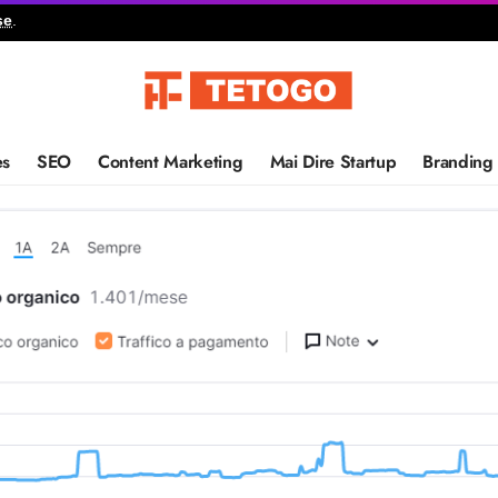
se
.
es
SEO
Content Marketing
Mai Dire Startup
Branding