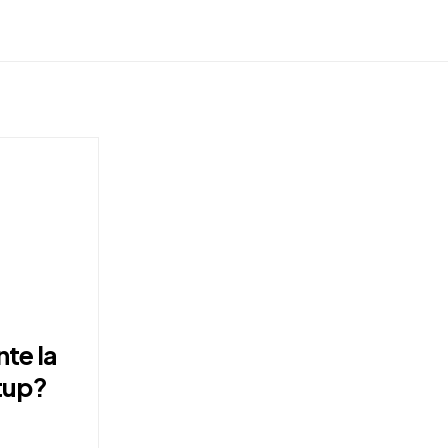
te la
tup?