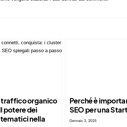
 traffico organico
Perché è importan
Il potere dei
SEO per una Star
 tematici nella
Gennaio 3, 2025